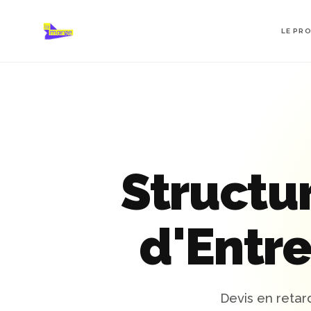
LE PR
Structu
d'Entr
Devis en retar