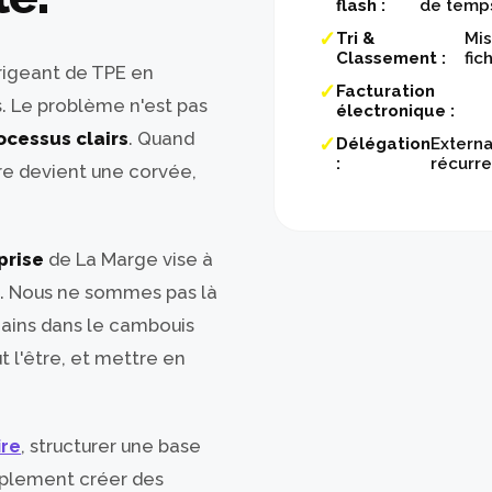
flash :
de temps
Tri &
Mis
Classement :
fic
irigeant de TPE en
Facturation
s. Le problème n'est pas
électronique :
ocessus clairs
. Quand
Délégation
Externa
:
récurre
re devient une corvée,
prise
de La Marge vise à
e. Nous ne sommes pas là
mains dans le cambouis
ut l'être, et mettre en
ire
, structurer une base
mplement créer des