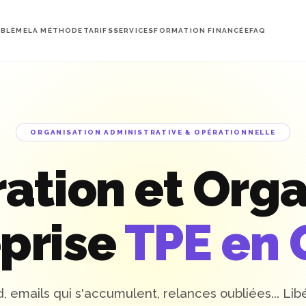
OBLÈME
LA MÉTHODE
TARIFS
SERVICES
FORMATION FINANCÉE
FAQ
ORGANISATION ADMINISTRATIVE & OPÉRATIONNELLE
ration et Orga
eprise
TPE en 
d, emails qui s'accumulent, relances oubliées... Lib