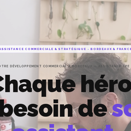
ASSISTANCE COMMERCIALE & STRATÉGIQUE - BORDEAUX & FRANC
OTRE DÉVELOPPEMENT COMMERCIAL À BORDEAUX — ASSISTANCE TPE
Chaque héro
 besoin de
s