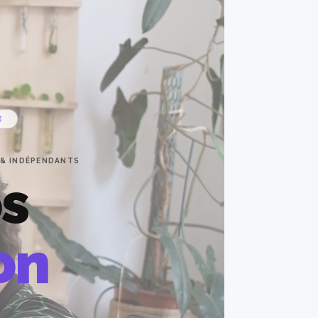
E
 & INDÉPENDANTS
s
on