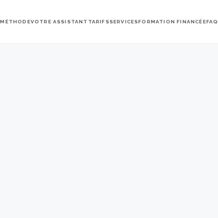
 MÉTHODE
VOTRE ASSISTANT
TARIFS
SERVICES
FORMATION FINANCÉE
FA